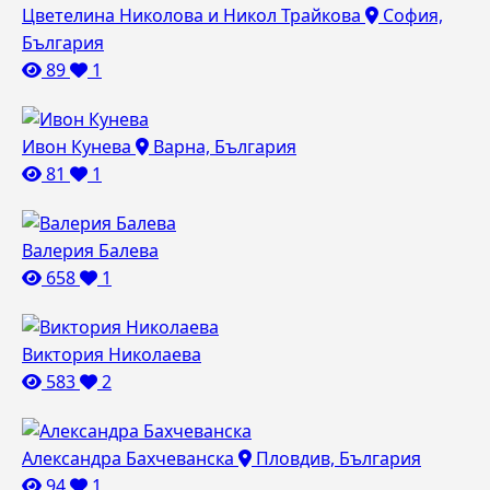
Цветелина Николова и Никол Трайкова
София,
България
89
1
Ивон Кунева
Варна, България
81
1
Валерия Балева
658
1
Виктория Николаева
583
2
Александра Бахчеванска
Пловдив, България
94
1