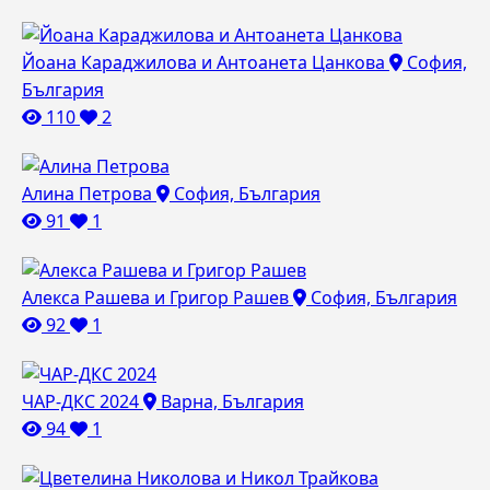
Йоана Караджилова и Антоанета Цанкова
София,
България
110
2
Алина Петрова
София, България
91
1
Алекса Рашева и Григор Рашев
София, България
92
1
ЧАР-ДКС 2024
Варна, България
94
1