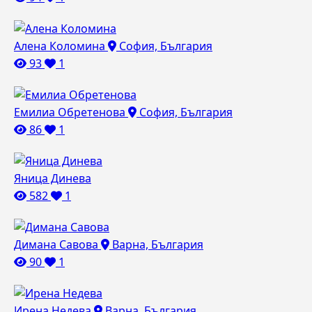
Алена Коломина
София, България
93
1
Емилиа Обретенова
София, България
86
1
Яница Динева
582
1
Димана Савова
Варна, България
90
1
Ирена Недева
Варна, България