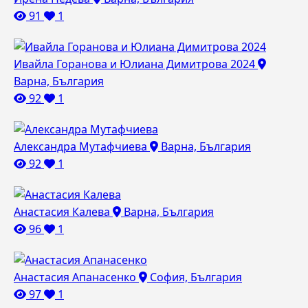
91
1
Ивайла Горанова и Юлиана Димитрова 2024
Варна, България
92
1
Александра Мутафчиева
Варна, България
92
1
Анастасия Калева
Варна, България
96
1
Анастасия Апанасенко
София, България
97
1