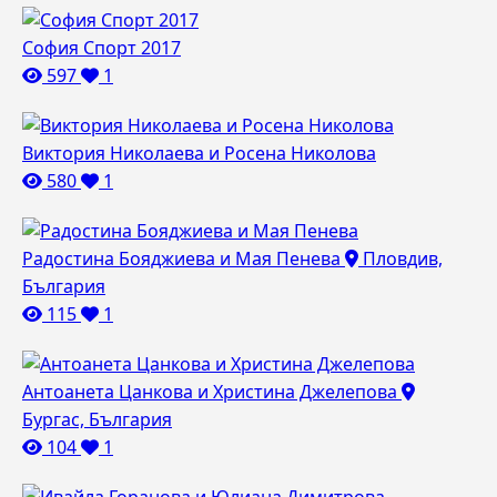
София Спорт 2017
597
1
Виктория Николаева и Росена Николова
580
1
Радостина Бояджиева и Мая Пенева
Пловдив,
България
115
1
Антоанета Цанкова и Христина Джелепова
Бургас, България
104
1