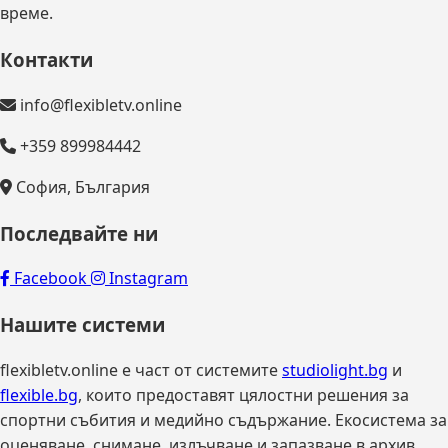
време.
Контакти
info@flexibletv.online
+359 899984442
София, България
Последвайте ни
Facebook
Instagram
Нашите системи
flexibletv.online е част от системите
studiolight.bg
и
flexible.bg
, които предоставят цялостни решения за
спортни събития и медийно съдържание. Екосистема за
оценяване, снимане, излъчване и запазване в архив.