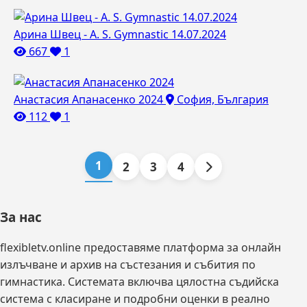
Арина Швец - A. S. Gymnastic 14.07.2024
667
1
Анастасия Апанасенко 2024
София, България
112
1
1
2
3
4
За нас
flexibletv.online предоставяме платформа за онлайн
излъчване и архив на състезания и събития по
гимнастика. Системата включва цялостна съдийска
система с класиране и подробни оценки в реално