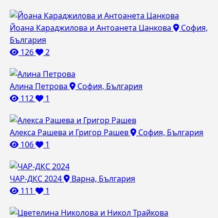
Йоана Караджилова и Антоанета Цанкова
София,
България
126
2
Алина Петрова
София, България
112
1
Алекса Рашева и Григор Рашев
София, България
106
1
ЧАР-ДКС 2024
Варна, България
111
1