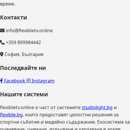
време.
Контакти
info@flexibletv.online
+359 899984442
София, България
Последвайте ни
Facebook
Instagram
Нашите системи
flexibletv.online е част от системите
studiolight.bg
и
flexible.bg
, които предоставят цялостни решения за
спортни събития и медийно съдържание. Екосистема за
оценяване, снимане, излъчване и запазване в архив.