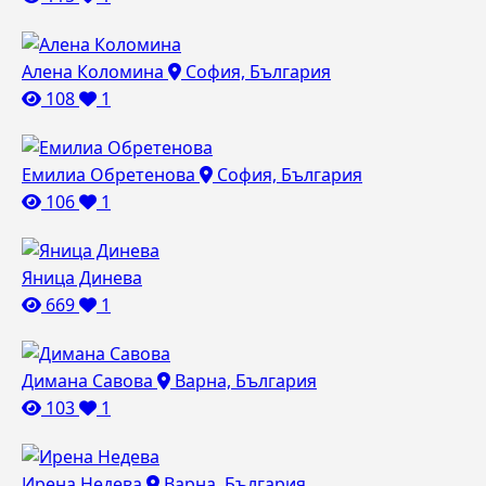
Алена Коломина
София, България
108
1
Емилиа Обретенова
София, България
106
1
Яница Динева
669
1
Димана Савова
Варна, България
103
1
Ирена Недева
Варна, България