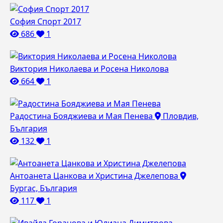
София Спорт 2017
686
1
Виктория Николаева и Росена Николова
664
1
Радостина Бояджиева и Мая Пенева
Пловдив,
България
132
1
Антоанета Цанкова и Христина Джелепова
Бургас, България
117
1