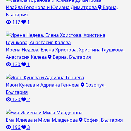
Ивайла Горанова и Юлиана Димитрова
Варна,
България
117
1
Ирена Недева, Елена Христова, Христина Глушкова,
Анастасия Калева
Варна, България
130
1
Ивон Кунева и Адриана Генчева
Созопул,
България
120
2
Ема Илиева и Мила Младенова
София, България
196
3