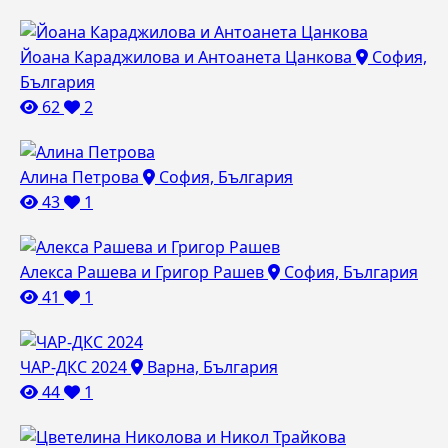
Йоана Караджилова и Антоанета Цанкова
София,
България
62
2
Алина Петрова
София, България
43
1
Алекса Рашева и Григор Рашев
София, България
41
1
ЧАР-ДКС 2024
Варна, България
44
1