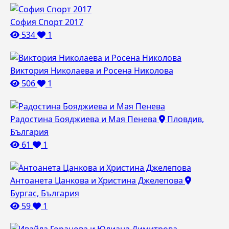
София Спорт 2017
534
1
Виктория Николаева и Росена Николова
506
1
Радостина Бояджиева и Мая Пенева
Пловдив,
България
61
1
Антоанета Цанкова и Христина Джелепова
Бургас, България
59
1