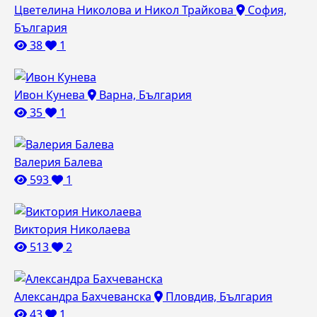
Цветелина Николова и Никол Трайкова
София,
България
38
1
Ивон Кунева
Варна, България
35
1
Валерия Балева
593
1
Виктория Николаева
513
2
Александра Бахчеванска
Пловдив, България
43
1