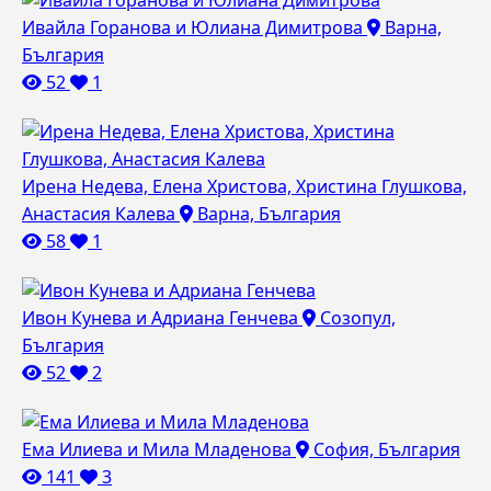
Ивайла Горанова и Юлиана Димитрова
Варна,
България
52
1
Ирена Недева, Елена Христова, Христина Глушкова,
Анастасия Калева
Варна, България
58
1
Ивон Кунева и Адриана Генчева
Созопул,
България
52
2
Ема Илиева и Мила Младенова
София, България
141
3