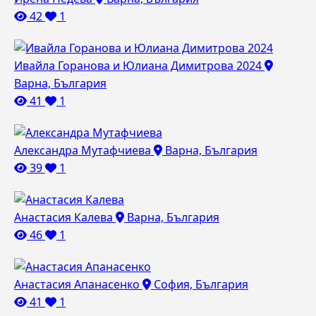
42
1
Ивайла Горанова и Юлиана Димитрова 2024
Варна, България
41
1
Александра Мутафчиева
Варна, България
39
1
Анастасия Калева
Варна, България
46
1
Анастасия Апанасенко
София, България
41
1