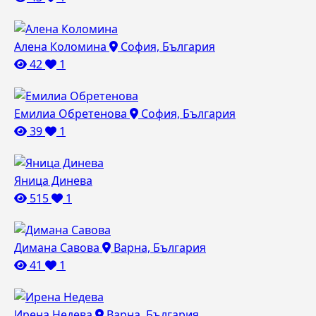
Алена Коломина
София, България
42
1
Емилиа Обретенова
София, България
39
1
Яница Динева
515
1
Димана Савова
Варна, България
41
1
Ирена Недева
Варна, България