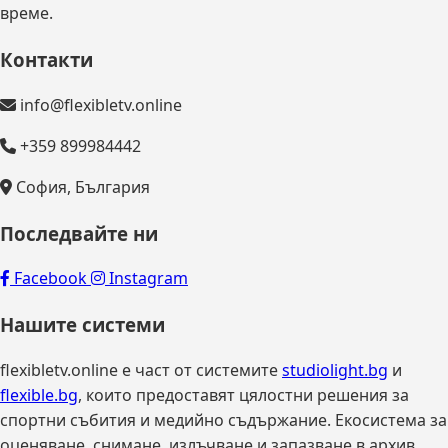
време.
Контакти
info@flexibletv.online
+359 899984442
София, България
Последвайте ни
Facebook
Instagram
Нашите системи
flexibletv.online е част от системите
studiolight.bg
и
flexible.bg
, които предоставят цялостни решения за
спортни събития и медийно съдържание. Екосистема за
оценяване, снимане, излъчване и запазване в архив.